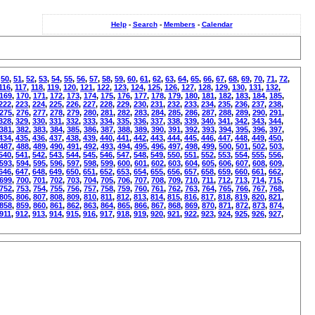
Help
-
Search
-
Members
-
Calendar
,
50
,
51
,
52
,
53
,
54
,
55
,
56
,
57
,
58
,
59
,
60
,
61
,
62
,
63
,
64
,
65
,
66
,
67
,
68
,
69
,
70
,
71
,
72
,
116
,
117
,
118
,
119
,
120
,
121
,
122
,
123
,
124
,
125
,
126
,
127
,
128
,
129
,
130
,
131
,
132
,
169
,
170
,
171
,
172
,
173
,
174
,
175
,
176
,
177
,
178
,
179
,
180
,
181
,
182
,
183
,
184
,
185
,
222
,
223
,
224
,
225
,
226
,
227
,
228
,
229
,
230
,
231
,
232
,
233
,
234
,
235
,
236
,
237
,
238
,
275
,
276
,
277
,
278
,
279
,
280
,
281
,
282
,
283
,
284
,
285
,
286
,
287
,
288
,
289
,
290
,
291
,
328
,
329
,
330
,
331
,
332
,
333
,
334
,
335
,
336
,
337
,
338
,
339
,
340
,
341
,
342
,
343
,
344
,
381
,
382
,
383
,
384
,
385
,
386
,
387
,
388
,
389
,
390
,
391
,
392
,
393
,
394
,
395
,
396
,
397
,
434
,
435
,
436
,
437
,
438
,
439
,
440
,
441
,
442
,
443
,
444
,
445
,
446
,
447
,
448
,
449
,
450
,
487
,
488
,
489
,
490
,
491
,
492
,
493
,
494
,
495
,
496
,
497
,
498
,
499
,
500
,
501
,
502
,
503
,
540
,
541
,
542
,
543
,
544
,
545
,
546
,
547
,
548
,
549
,
550
,
551
,
552
,
553
,
554
,
555
,
556
,
593
,
594
,
595
,
596
,
597
,
598
,
599
,
600
,
601
,
602
,
603
,
604
,
605
,
606
,
607
,
608
,
609
,
646
,
647
,
648
,
649
,
650
,
651
,
652
,
653
,
654
,
655
,
656
,
657
,
658
,
659
,
660
,
661
,
662
,
699
,
700
,
701
,
702
,
703
,
704
,
705
,
706
,
707
,
708
,
709
,
710
,
711
,
712
,
713
,
714
,
715
,
752
,
753
,
754
,
755
,
756
,
757
,
758
,
759
,
760
,
761
,
762
,
763
,
764
,
765
,
766
,
767
,
768
,
805
,
806
,
807
,
808
,
809
,
810
,
811
,
812
,
813
,
814
,
815
,
816
,
817
,
818
,
819
,
820
,
821
,
858
,
859
,
860
,
861
,
862
,
863
,
864
,
865
,
866
,
867
,
868
,
869
,
870
,
871
,
872
,
873
,
874
,
911
,
912
,
913
,
914
,
915
,
916
,
917
,
918
,
919
,
920
,
921
,
922
,
923
,
924
,
925
,
926
,
927
,