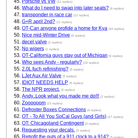
Porsche vs VW
(12 replies)
What do I need to swap into later seats?
(6 replies)
transponder in race car
(12 replies)
G+R april 2nd?
(11 replies)
OT-Can anyone profide a home for Kya
(34 replies)
Nice mid-Winter Drive
(0 replies)
decel valve
(2 replies)
No wipers
(1 replies)
OT-California guys stay out of Michigan
(6 replies)
Who sees Andy - regularly?
(19 replies)
2.0L fuch refinishing?
(5 replies)
LJet Aux Air Valve
(5 replies)
IDIOT NEEDS HELP
(6 replies)
The NPR project.
(5 replies)
Andy..Look what you made me do!!!
(2 replies)
Zoooooom
(15 replies)
Defroster Boxes Connections
(4 replies)
OT - To All You SoCal Guys (and Girls)
(27 replies)
OT: Chicagoland Contingent
(0 replies)
Requesting your decals.
(0 replies)
Retrofit the guts of a 911 clock to a 914?
(5 replies)