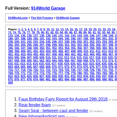
Full Version:
914World Garage
914World.com
>
The 914 Forums
>
914World Garage
Pages:
1
,
2
,
3
,
4
,
5
,
6
,
7
,
8
,
9
,
10
,
11
,
12
,
13
,
14
,
15
,
16
,
17
,
18
,
19
,
20
,
21
,
22
,
23
,
24
,
73
,
74
,
75
,
76
,
77
,
78
,
79
,
80
,
81
,
82
,
83
,
84
,
85
,
86
,
87
,
88
,
89
,
90
,
91
,
92
,
93
,
94
,
95
,
133
,
134
,
135
,
136
,
137
,
138
,
139
,
140
,
141
,
142
,
143
,
144
,
145
,
146
,
147
,
148
,
149
,
1
186
,
187
,
188
,
189
,
190
,
191
,
192
,
193
,
194
,
195
,
196
,
197
,
198
,
199
,
200
,
201
,
202
,
2
239
,
240
,
241
,
242
,
243
,
244
,
245
,
246
,
247
,
248
,
249
,
250
,
251
,
252
,
253
,
254
,
255
,
2
292
,
293
,
294
,
295
,
296
,
297
,
298
,
299
,
300
,
301
,
302
,
303
,
304
,
305
,
306
,
307
,
308
,
3
345
,
346
,
347
,
348
,
349
,
350
,
351
,
352
,
353
,
354
,
355
,
356
,
357
,
358
,
359
,
360
,
361
,
3
398
,
399
,
400
,
401
,
402
,
403
,
404
,
405
,
406
,
407
,
408
,
409
,
410
,
411
,
412
,
413
,
414
,
4
451
,
452
,
453
,
454
,
455
,
456
,
457
,
458
,
459
,
460
,
461
,
462
,
463
,
464
,
465
,
466
,
467
,
4
504
,
505
,
506
,
507
,
508
,
509
,
510
,
511
,
512
,
513
,
514
,
515
,
516
,
517
,
518
,
519
,
520
,
5
557
,
558
,
559
,
560
,
561
,
562
,
563
,
564
,
565
,
566
,
567
,
568
,
569
,
570
,
571
,
572
,
573
,
5
610
,
611
,
612
,
613
,
614
,
615
,
616
,
617
,
618
,
619
,
620
,
621
,
622
,
623
,
624
,
625
,
626
,
6
663
,
664
,
665
,
666
,
667
,
668
,
669
,
670
,
671
,
672
,
673
,
674
,
675
,
676
,
677
,
678
,
679
,
6
716
,
717
,
718
,
719
,
720
,
721
,
722
,
723
,
724
,
725
,
726
,
727
,
728
,
729
,
730
,
731
,
732
,
7
769
,
770
,
771
,
772
,
773
,
774
,
775
,
776
,
777
,
778
,
779
,
780
,
781
,
782
,
783
,
784
,
785
,
7
822
,
823
,
824
,
825
,
826
,
827
,
828
,
829
,
830
,
831
,
832
,
833
,
834
,
835
,
836
,
837
,
838
,
8
875
,
876
,
877
,
878
,
879
,
880
,
881
,
882
,
883
,
884
,
885
,
886
,
887
,
888
,
889
,
890
,
891
,
8
928
Faux Birthday Fairy Report for August 29th 2018
(4 repl
Rear fender foam
(13 replies)
Seam Seal - between caul and fender
(22 replies)
New Iphone/Android app
(8 replies)