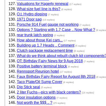
Valuations for Hagerty renewal
(17 replies)
What size fuel line is this?
(6 replies)
O.t. Hydro dipping
(7 replies)
1971 Door sag
(13 replies)
Porsche 914 Fuel gauge not working
(7 replies)
Options ? Starting with 1.7 Case .. Now What ?
(9 replies
rear trunk latch spring
(2 replies)
How about those Kei cars...
(17 replies)
Building up 1.7 Heads .. Comment
(5 replies)
Clutch package replacement time
(8 replies)
What do we think about rebuilt clutch kit components
OT: Birthday Fairy News for 9 Aug 2018
(7 replies)
Positive battery terminal block
(6 replies)
Rennsport Reunion hotel
(17 replies)
Faux Birthday Fairy Report for August 8th 2018
(6 replies
Taco Plate/Oil Sump Cover
(4 replies)
Dip Stick seal
(5 replies)
2 liter Fuchs---pics with black centers?
(14 replies)
Door insulation options
(7 replies)
Not worth the $$$ .. ?
(25 replies)