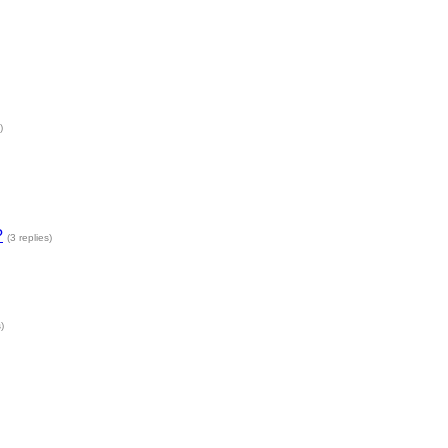
)
?
(3 replies)
)