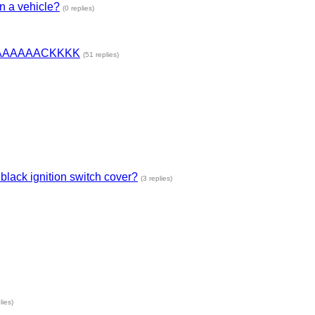
n a vehicle?
(0 replies)
S BAAAAAAACKKKK
(51 replies)
 black ignition switch cover?
(3 replies)
lies)