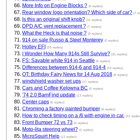
More Info on Engine Blocks ?
(9 replies)
Rear window logo orientation? Which side of car?
(7 re
Is this an original shift knob?
(11 replies)
DPD A/C vent replacement ?
(7 replies)
What the Heck is that noise ?
(9 replies)
914 on sale Russo & Steel Monterey
(0 replies)
Holley EFI
(55 replies)
I Wonder How Many 914s Still Survive?
(31 replies)
FS: Savable white 914 in Seattle
(6 replies)
Differences between 914-6 and 914-4
(16 replies)
OT: Birthday Fairy News for 14 Aug 2018
(6 replies)
windshield washer set ups
(17 replies)
Cars and Coffee Kelowna BC
(0 replies)
'74 2.0 BarnFind update
(13 replies)
Center caps
(6 replies)
Chroming a factory painted bumper
(8 replies)
How to check timing on a /6 with engine in car.
(31 replie
Front Bumper 72 vs 73
(6 replies)
Moto-lita steering wheel?
(2 replies)
MicroSquirt Help
(12 replies)