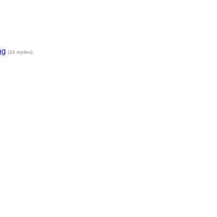
ng
(24 replies)