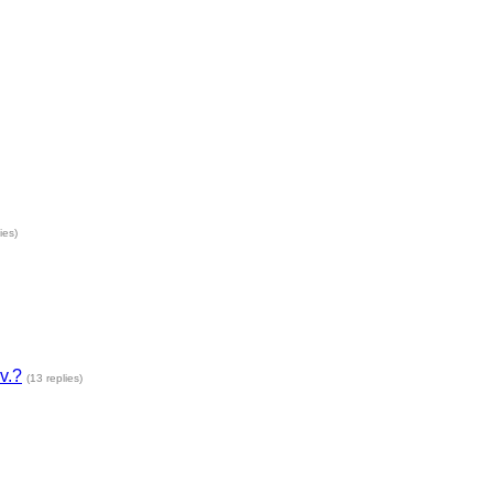
ies)
v.?
(13 replies)