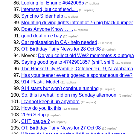
Looking for Engine #6420085
(7 replies)
interested, but confused.....
(18 replies)
Synchro Slider help
(1 replies)
Mounting driving lights infront of 76 big black bumper
Does Anyone Know . . . .
(1 replies)
good deal on e bay
(25 replies)
Car registration in CA - help needed
(1 replies)
OT: Birthday Fairy News for 28 Oct 08
(6 replies)
Moved:
Do you collect old WW2 momentos & autogr
Saying good bye to 4742901857 (sniff, sniff)
(21 replies)
The Rocket City Ramble, October 16-19, N. Alabama
Has your teener ever triggered a spontaneous drive?
914 Plastic Model
(21 replies)
914 starts but won't continue running
(13 replies)
So, this is what I did on my Sunday afternoon.
(6 replies)
I cannot keep it up anymore
(13 replies)
How do you fix this
(12 replies)
2056 Setup
(2 replies)
CHT gauge ?
(21 replies)
OT: Birthday Fairy News for 27 Oct 08
(10 replies)