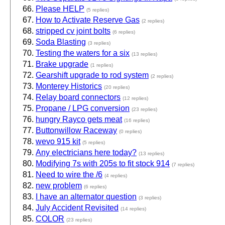
Please HELP
(5 replies)
How to Activate Reserve Gas
(2 replies)
stripped cv joint bolts
(6 replies)
Soda Blasting
(3 replies)
Testing the waters for a six
(13 replies)
Brake upgrade
(1 replies)
Gearshift upgrade to rod system
(2 replies)
Monterey Historics
(20 replies)
Relay board connectors
(12 replies)
Propane / LPG conversion
(23 replies)
hungry Rayco gets meat
(16 replies)
Buttonwillow Raceway
(0 replies)
wevo 915 kit
(5 replies)
Any electricians here today?
(13 replies)
Modifying 7s with 205s to fit stock 914
(7 replies)
Need to wire the /6
(4 replies)
new problem
(6 replies)
I have an alternator question
(3 replies)
July Accident Revisited
(14 replies)
COLOR
(23 replies)