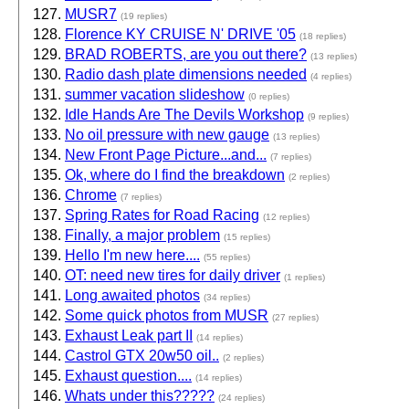
MUSR7
(19 replies)
Florence KY CRUISE N' DRIVE '05
(18 replies)
BRAD ROBERTS, are you out there?
(13 replies)
Radio dash plate dimensions needed
(4 replies)
summer vacation slideshow
(0 replies)
Idle Hands Are The Devils Workshop
(9 replies)
No oil pressure with new gauge
(13 replies)
New Front Page Picture...and...
(7 replies)
Ok, where do I find the breakdown
(2 replies)
Chrome
(7 replies)
Spring Rates for Road Racing
(12 replies)
Finally, a major problem
(15 replies)
Hello I'm new here....
(55 replies)
OT: need new tires for daily driver
(1 replies)
Long awaited photos
(34 replies)
Some quick photos from MUSR
(27 replies)
Exhaust Leak part II
(14 replies)
Castrol GTX 20w50 oil..
(2 replies)
Exhaust question....
(14 replies)
Whats under this?????
(24 replies)