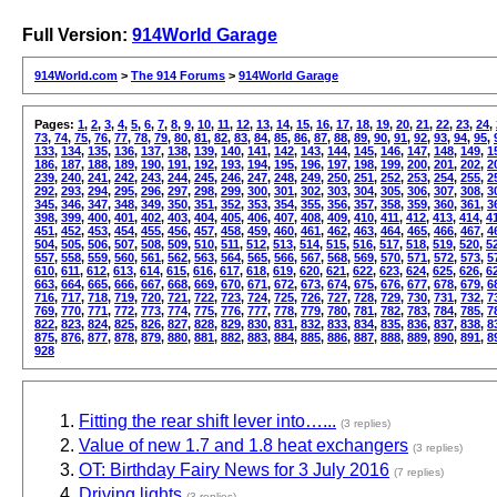
Full Version:
914World Garage
914World.com
>
The 914 Forums
>
914World Garage
Pages:
1
,
2
,
3
,
4
,
5
,
6
,
7
,
8
,
9
,
10
,
11
,
12
,
13
,
14
,
15
,
16
,
17
,
18
,
19
,
20
,
21
,
22
,
23
,
24
,
73
,
74
,
75
,
76
,
77
,
78
,
79
,
80
,
81
,
82
,
83
,
84
,
85
,
86
,
87
,
88
,
89
,
90
,
91
,
92
,
93
,
94
,
95
,
133
,
134
,
135
,
136
,
137
,
138
,
139
,
140
,
141
,
142
,
143
,
144
,
145
,
146
,
147
,
148
,
149
,
1
186
,
187
,
188
,
189
,
190
,
191
,
192
,
193
,
194
,
195
,
196
,
197
,
198
,
199
,
200
,
201
,
202
,
2
239
,
240
,
241
,
242
,
243
,
244
,
245
,
246
,
247
,
248
,
249
,
250
,
251
,
252
,
253
,
254
,
255
,
2
292
,
293
,
294
,
295
,
296
,
297
,
298
,
299
,
300
,
301
,
302
,
303
,
304
,
305
,
306
,
307
,
308
,
3
345
,
346
,
347
,
348
,
349
,
350
,
351
,
352
,
353
,
354
,
355
,
356
,
357
,
358
,
359
,
360
,
361
,
3
398
,
399
,
400
,
401
,
402
,
403
,
404
,
405
,
406
,
407
,
408
,
409
,
410
,
411
,
412
,
413
,
414
,
4
451
,
452
,
453
,
454
,
455
,
456
,
457
,
458
,
459
,
460
,
461
,
462
,
463
,
464
,
465
,
466
,
467
,
4
504
,
505
,
506
,
507
,
508
,
509
,
510
,
511
,
512
,
513
,
514
,
515
,
516
,
517
,
518
,
519
,
520
,
5
557
,
558
,
559
,
560
,
561
,
562
,
563
,
564
,
565
,
566
,
567
,
568
,
569
,
570
,
571
,
572
,
573
,
5
610
,
611
,
612
,
613
,
614
,
615
,
616
,
617
,
618
,
619
,
620
,
621
,
622
,
623
,
624
,
625
,
626
,
6
663
,
664
,
665
,
666
,
667
,
668
,
669
,
670
,
671
,
672
,
673
,
674
,
675
,
676
,
677
,
678
,
679
,
6
716
,
717
,
718
,
719
,
720
,
721
,
722
,
723
,
724
,
725
,
726
,
727
,
728
,
729
,
730
,
731
,
732
,
7
769
,
770
,
771
,
772
,
773
,
774
,
775
,
776
,
777
,
778
,
779
,
780
,
781
,
782
,
783
,
784
,
785
,
7
822
,
823
,
824
,
825
,
826
,
827
,
828
,
829
,
830
,
831
,
832
,
833
,
834
,
835
,
836
,
837
,
838
,
8
875
,
876
,
877
,
878
,
879
,
880
,
881
,
882
,
883
,
884
,
885
,
886
,
887
,
888
,
889
,
890
,
891
,
8
928
Fitting the rear shift lever into…...
(3 replies)
Value of new 1.7 and 1.8 heat exchangers
(3 replies)
OT: Birthday Fairy News for 3 July 2016
(7 replies)
Driving lights
(3 replies)