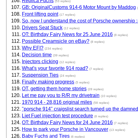
Replica Fuchs
(53 replies)
GB: OriginalCustoms 914-6 Motor Mount by Maddog
Front lifting point
(17 replies)
So, now I understand the cost of Porsche ownership 
Drivers Seat Stuck
(12 replies)
OT: Birthday Fairy News for 25 June 2016
(8 replies)
Possible Creamsicle on eBay?
(8 replies)
Why EFI?
(234 replies)
Decision time
(39 replies)
Injectors clicking
(12 replies)
What's your favorite 914 road?
(7 replies)
Suspension Ties
(24 replies)
Finally making progress
(5 replies)
OT, getting them home stories
(28 replies)
Let me pay you to R/R my drivetrain
(10 replies)
1970 914 - 28,816 original miles
(58 replies)
"porsche 914" craigslist search turned up the damnede
Ljet Fuel injection test procedure
(8 replies)
OT: Birthday Fairy News for 24 June 2016
(7 replies)
How to park your Porsche in Vancouver
(13 replies)
Baby Fuchs and Tires
(6 replies)