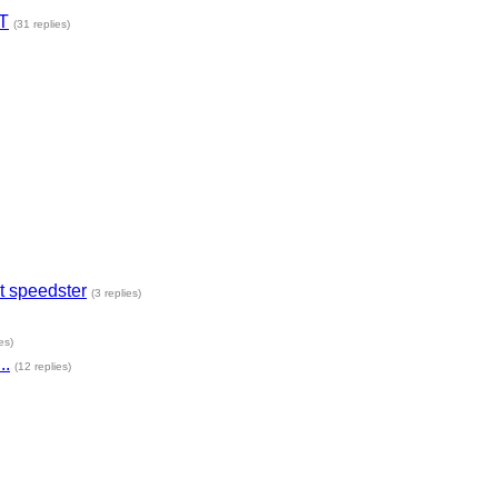
TT
(31 replies)
t speedster
(3 replies)
es)
..
(12 replies)