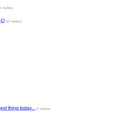
(1 replies)
:-O
(45 replies)
st thing today...
(7 replies)