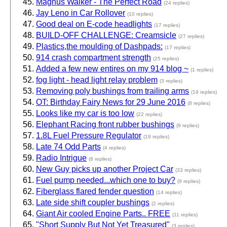
Magnus Walker - The Perfect Road
(24 replies)
Jay Leno in Car Rollover
(10 replies)
Good deal on E-code headlights
(17 replies)
BUILD-OFF CHALLENGE: Creamsicle
(27 replies)
Plastics,the moulding of Dashpads:
(17 replies)
914 crash compartment strength
(25 replies)
Added a few new entires on my 914 blog ~
(1 replies)
fog light - head light relay problem
(3 replies)
Removing poly bushings from trailing arms
(19 replies)
OT: Birthday Fairy News for 29 June 2016
(8 replies)
Looks like my car is too low
(22 replies)
Elephant Racing front rubber bushings
(9 replies)
1.8L Fuel Pressure Regulator
(19 replies)
Late 74 Odd Parts
(4 replies)
Radio Intrigue
(8 replies)
New Guy picks up another Project Car
(33 replies)
Fuel pump needed...which one to buy?
(9 replies)
Fiberglass flared fender question
(14 replies)
Late side shift coupler bushings
(2 replies)
Giant Air cooled Engine Parts.. FREE
(11 replies)
"Short Supply But Not Yet Treasured"
(3 replies)