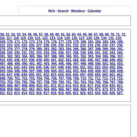
Help
-
Search
-
Members
-
Calendar
,
50
,
51
,
52
,
53
,
54
,
55
,
56
,
57
,
58
,
59
,
60
,
61
,
62
,
63
,
64
,
65
,
66
,
67
,
68
,
69
,
70
,
71
,
72
,
116
,
117
,
118
,
119
,
120
,
121
,
122
,
123
,
124
,
125
,
126
,
127
,
128
,
129
,
130
,
131
,
132
,
169
,
170
,
171
,
172
,
173
,
174
,
175
,
176
,
177
,
178
,
179
,
180
,
181
,
182
,
183
,
184
,
185
,
222
,
223
,
224
,
225
,
226
,
227
,
228
,
229
,
230
,
231
,
232
,
233
,
234
,
235
,
236
,
237
,
238
,
275
,
276
,
277
,
278
,
279
,
280
,
281
,
282
,
283
,
284
,
285
,
286
,
287
,
288
,
289
,
290
,
291
,
328
,
329
,
330
,
331
,
332
,
333
,
334
,
335
,
336
,
337
,
338
,
339
,
340
,
341
,
342
,
343
,
344
,
381
,
382
,
383
,
384
,
385
,
386
,
387
,
388
,
389
,
390
,
391
,
392
,
393
,
394
,
395
,
396
,
397
,
434
,
435
,
436
,
437
,
438
,
439
,
440
,
441
,
442
,
443
,
444
,
445
,
446
,
447
,
448
,
449
,
450
,
487
,
488
,
489
,
490
,
491
,
492
,
493
,
494
,
495
,
496
,
497
,
498
,
499
,
500
,
501
,
502
,
503
,
540
,
541
,
542
,
543
,
544
,
545
,
546
,
547
,
548
,
549
,
550
,
551
,
552
,
553
,
554
,
555
,
556
,
593
,
594
,
595
,
596
,
597
,
598
,
599
,
600
,
601
,
602
,
603
,
604
,
605
,
606
,
607
,
608
,
609
,
646
,
647
,
648
,
649
,
650
,
651
,
652
,
653
,
654
,
655
,
656
,
657
,
658
,
659
,
660
,
661
,
662
,
699
,
700
,
701
,
702
,
703
,
704
,
705
,
706
,
707
,
708
,
709
,
710
,
711
,
712
,
713
,
714
,
715
,
752
,
753
,
754
,
755
,
756
,
757
,
758
,
759
,
760
,
761
,
762
,
763
,
764
,
765
,
766
,
767
,
768
,
805
,
806
,
807
,
808
,
809
,
810
,
811
,
812
,
813
,
814
,
815
,
816
,
817
,
818
,
819
,
820
,
821
,
858
,
859
,
860
,
861
,
862
,
863
,
864
,
865
,
866
,
867
,
868
,
869
,
870
,
871
,
872
,
873
,
874
,
911
,
912
,
913
,
914
,
915
,
916
,
917
,
918
,
919
,
920
,
921
,
922
,
923
,
924
,
925
,
926
,
927
,