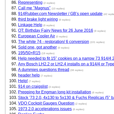
Representing
(2 replies)
Call me "Magnus"
(10 replies)
914Rubber.com Newsletter / GB's open update
(42 repli
third brake light wiring
(9 replies)
Linkage Help
(6 replies)
OT: Birthday Fairy News for 26 June 2016
(9 replies)
European Cooler Air
(0 replies)
The white 74 - restoration/ 6 conversion
(101 replies)
Sold one, got another
(9 replies)
195/50×R15
(18 replies)
Help needed to fit 15" cookies on a narrow 73 914/4 
Any Bosch LH2.2 or LH2.4 installs on a 914/4 or Typ
A dummies questions thread
(38 replies)
header help
(7 replies)
Help!
(7 replies)
914 on craigslist
(3 replies)
Prepping for Engman long kit installation
(6 replies)
Stock '73 2.0, 4x130 to 5x130 & Fuchs Replicas (5" b
VDO Cockpit Gauges Question
(2 replies)
1973 2.0 accelerations issues
(6 replies)