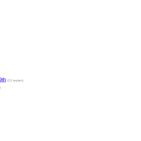
9th
(13 replies)
)