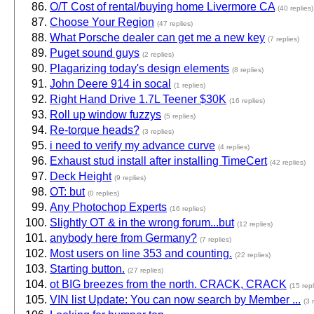
O/T Cost of rental/buying home Livermore CA
(40 replies)
Choose Your Region
(47 replies)
What Porsche dealer can get me a new key
(7 replies)
Puget sound guys
(2 replies)
Plagarizing today's design elements
(8 replies)
John Deere 914 in socal
(1 replies)
Right Hand Drive 1.7L Teener $30K
(16 replies)
Roll up window fuzzys
(5 replies)
Re-torque heads?
(3 replies)
i need to verify my advance curve
(4 replies)
Exhaust stud install after installing TimeCert
(42 replies)
Deck Height
(9 replies)
OT: but
(0 replies)
Any Photochop Experts
(16 replies)
Slightly OT & in the wrong forum...but
(12 replies)
anybody here from Germany?
(7 replies)
Most users on line 353 and counting.
(22 replies)
Starting button.
(27 replies)
ot BIG breezes from the north. CRACK, CRACK
(15 repl
VIN list Update: You can now search by Member ...
(3 