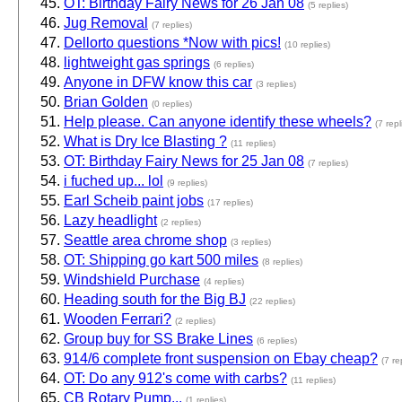
OT: Birthday Fairy News for 26 Jan 08
(5 replies)
Jug Removal
(7 replies)
Dellorto questions *Now with pics!
(10 replies)
lightweight gas springs
(6 replies)
Anyone in DFW know this car
(3 replies)
Brian Golden
(0 replies)
Help please. Can anyone identify these wheels?
(7 repl
What is Dry Ice Blasting ?
(11 replies)
OT: Birthday Fairy News for 25 Jan 08
(7 replies)
i fuched up... lol
(9 replies)
Earl Scheib paint jobs
(17 replies)
Lazy headlight
(2 replies)
Seattle area chrome shop
(3 replies)
OT: Shipping go kart 500 miles
(8 replies)
Windshield Purchase
(4 replies)
Heading south for the Big BJ
(22 replies)
Wooden Ferrari?
(2 replies)
Group buy for SS Brake Lines
(6 replies)
914/6 complete front suspension on Ebay cheap?
(7 re
OT: Do any 912's come with carbs?
(11 replies)
CB Rotary Pump...
(1 replies)